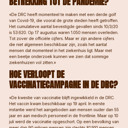
BETREKKING TOT DE PANDEMIE?
«De DRC heeft momenteel te maken met een derde golf
van Covid-19, die vooral de grote steden heeft getroffen.
Het cumulatieve aantal bevestigde gevallen sinds 10/3/20
is 53.620. Op 17 augustus waren 1.050 mensen overleden.
Tot zover de officiële cijfers. Maar er zijn andere cijfers
die niet algemeen beschikbaar zijn, zoals het aantal
mensen dat momenteel in het ziekenhuis ligt. Maar met
een beetje onderzoek kunnen we zien dat sommige
ziekenhuizen vol zitten.»
HOE VERLOOPT DE
VACCINATIECAMPAGNE IN DE DRC?
«De kwestie van vaccinatie blijft ingewikkeld in de DRC.
Het vaccin kwam beschikbaar op 19 april. In eerste
instantie werd het aangeboden aan mensen ouder dan 55
jaar en aan medisch personeel in de frontlinie. Maar op 10
juli werd de vaccinatie opgeschort. Op een bevolking van
meer dan 90 miljoen mensen zijn slechts 81.910 mensen