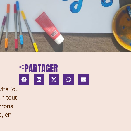
PARTAGER
vité (ou
un tout
urrons
e, en