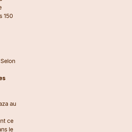
e
s 150
 Selon
es
Gaza au
nt ce
ans le