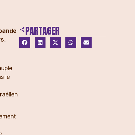
PARTAGER
 bande
s.
euple
s le
raélien
lement
e