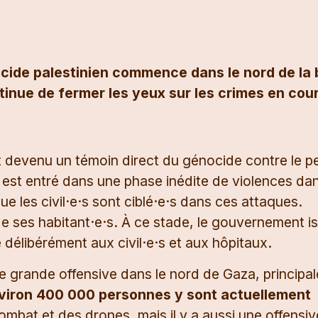
ocide palestinien commence dans le nord de la
inue de fermer les yeux sur les crimes en cour
st devenu un témoin direct du génocide contre le p
l est entré dans une phase inédite de violences dan
ue les civil·e·s sont ciblé·e·s dans ces attaques.
de ses habitant·e·s. À ce stade, le gouvernement is
 délibérément aux civil·e·s et aux hôpitaux.
e grande offensive dans le nord de Gaza, principa
viron 400 000 personnes y sont actuellement
 combat et des drones, mais il y a aussi une offensiv