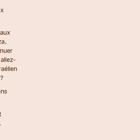
ux
iaux
za.
inuer
allez-
raélien
 ?
ons
t
.