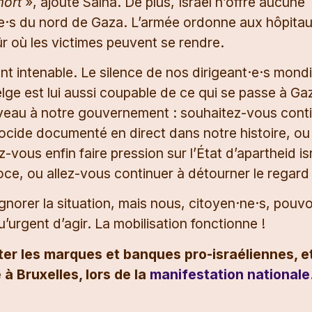
mort
», ajoute Salha. De plus, Israël n’offre aucune
é·e·s du nord de Gaza. L’armée ordonne aux hôpita
ûr où les victimes peuvent se rendre.
nt intenable. Le silence de nos dirigeant·e·s mond
ge est lui aussi coupable de ce qui se passe à Ga
eau à notre gouvernement : souhaitez-vous cont
ocide documenté en direct dans notre histoire, ou 
z-vous enfin faire pression sur l’État d’apartheid is
troce, ou allez-vous continuer à détourner le regard
ignorer la situation, mais nous, citoyen·ne·s, pouv
qu’urgent d’agir. La mobilisation fonctionne !
ter les marques et banques pro-israéliennes, e
 Bruxelles, lors de la
manifestation nationale