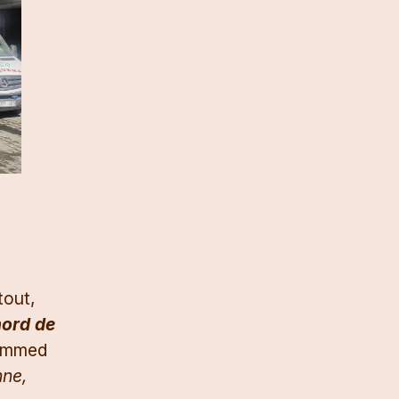
tout,
nord de
hammed
nne,