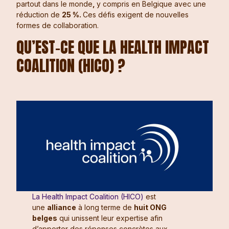
partout dans le monde
,
y compris en Belgique avec une
réduction de
25 %.
Ces défis exigent de nouvelles
formes de collaboration.
QU’EST-CE QUE LA HEALTH IMPACT
COALITION (HICO) ?
La Health Impact Coalition (HICO)
est
une
alliance
à long terme de
huit ONG
belges
qui unissent leur expertise afin
d’apporter des réponses concrètes aux