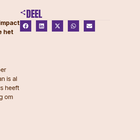
DEEL
 impact
e het
per
 is al
s heeft
ng om