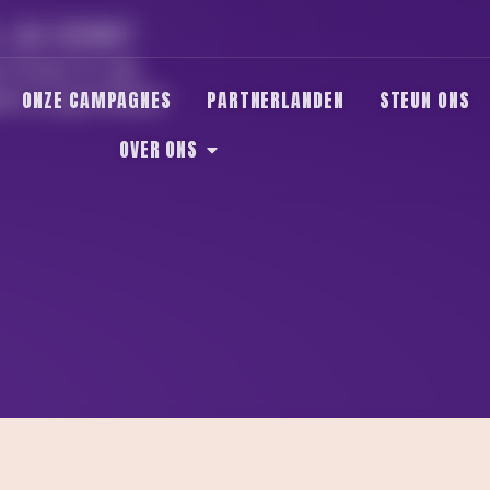
 JIJ OOK?
 Comac in Luik.
ONZE CAMPAGNES
PARTNERLANDEN
STEUN ONS
 burgerinitiatief
OVER ONS