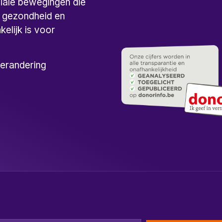
ciale bewegingen die
p gezondheid en
elijk is voor
verandering