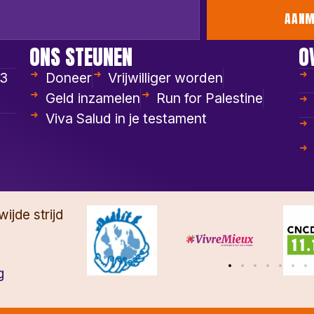
AANM
ONS STEUNEN
O
53
Doneer
Vrijwilliger worden
Geld inzamelen
Run for Palestine
Viva Salud in je testament
ijde strijd
g