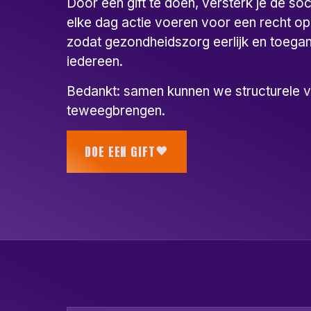
Door een gift te doen, versterk je de so
elke dag actie voeren voor een recht o
zodat gezondheidszorg eerlijk en toegank
iedereen.
Bedankt: samen kunnen we structurele 
teweegbrengen.
DOE EEN GIFT