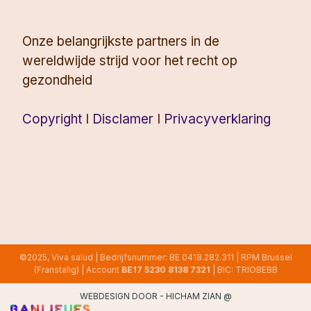
Onze belangrijkste partners in de
wereldwijde strijd voor het recht op
gezondheid
Copyright
I
Disclamer
I
Privacyverklaring
©2025, Viva salud | Bedrijfsnummer: BE 0418.282.311 | RPM Brussel
(Franstalig) | Account
BE17 5230 8138 7321
| BIC: TRIOBEBB
WEBDESIGN DOOR -
HICHAM ZIAN
@