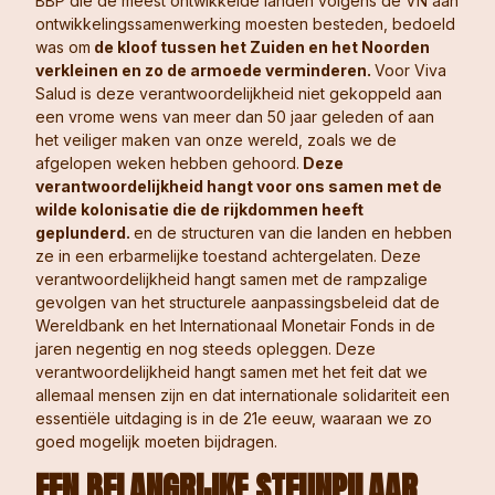
BBP die de meest ontwikkelde landen volgens de VN aan
ontwikkelingssamenwerking moesten besteden, bedoeld
was om
de kloof tussen het Zuiden en het Noorden
verkleinen en zo de armoede verminderen.
Voor Viva
Salud is deze verantwoordelijkheid niet gekoppeld aan
een vrome wens van meer dan 50 jaar geleden of aan
het veiliger maken van onze wereld, zoals we de
afgelopen weken hebben gehoord.
Deze
verantwoordelijkheid hangt voor ons samen met de
wilde kolonisatie die de rijkdommen heeft
geplunderd.
en de structuren van die landen en hebben
ze in een erbarmelijke toestand achtergelaten. Deze
verantwoordelijkheid hangt samen met de rampzalige
gevolgen van het structurele aanpassingsbeleid dat de
Wereldbank en het Internationaal Monetair Fonds in de
jaren negentig en nog steeds opleggen. Deze
verantwoordelijkheid hangt samen met het feit dat we
allemaal mensen zijn en dat internationale solidariteit een
essentiële uitdaging is in de 21e eeuw, waaraan we zo
goed mogelijk moeten bijdragen.
EEN BELANGRIJKE STEUNPILAAR