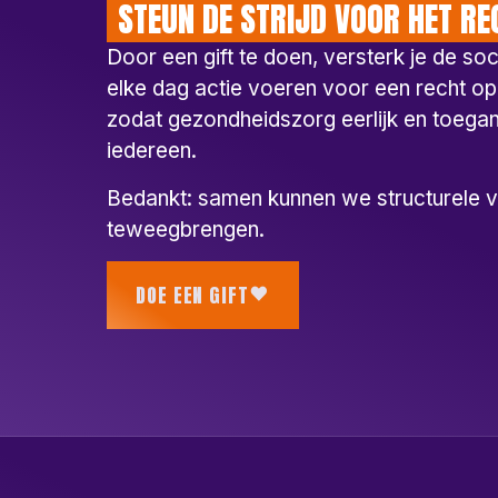
STEUN DE STRIJD VOOR HET RE
Door een gift te doen, versterk je de so
elke dag actie voeren voor een recht o
zodat gezondheidszorg eerlijk en toegank
iedereen.
Bedankt: samen kunnen we structurele 
teweegbrengen.
DOE EEN GIFT