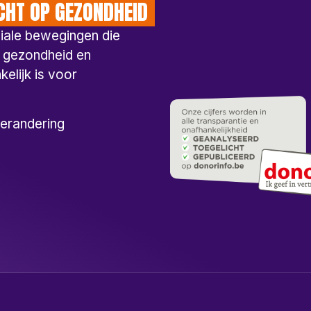
CHT OP GEZONDHEID
ciale bewegingen die
p gezondheid en
elijk is voor
verandering