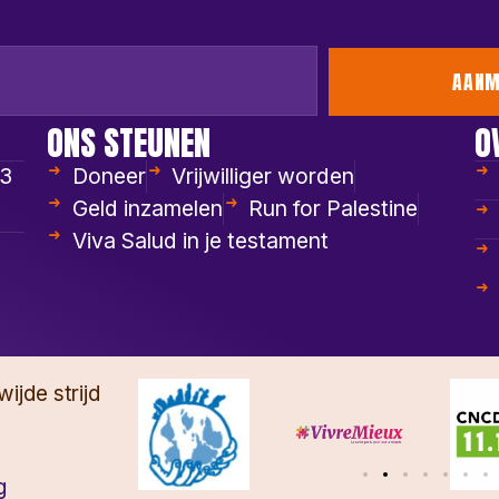
AANM
ONS STEUNEN
O
53
Doneer
Vrijwilliger worden
Geld inzamelen
Run for Palestine
Viva Salud in je testament
ijde strijd
g