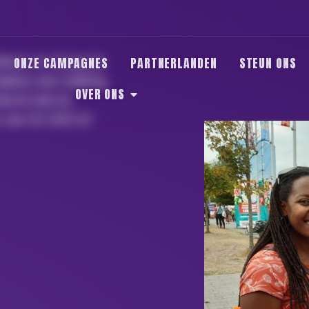
ONZE CAMPAGNES
PARTNERLANDEN
STEUN ONS
tbaar en draag de
ijdens een staking,
OVER ONS
Wacht niet en
e van 02 209 23