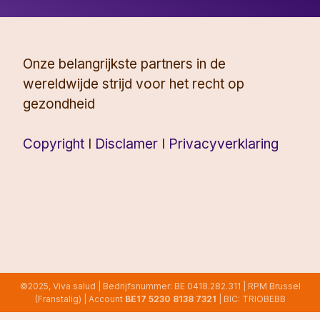
Onze belangrijkste partners in de
wereldwijde strijd voor het recht op
gezondheid
Copyright
I
Disclamer
I
Privacyverklaring
©2025, Viva salud | Bedrijfsnummer: BE 0418.282.311 | RPM Brussel
(Franstalig) | Account
BE17 5230 8138 7321
| BIC: TRIOBEBB