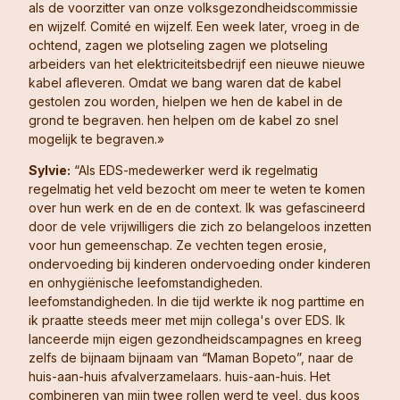
als de voorzitter van onze volksgezondheidscommissie
en wijzelf. Comité en wijzelf. Een week later, vroeg in de
ochtend, zagen we plotseling zagen we plotseling
arbeiders van het elektriciteitsbedrijf een nieuwe nieuwe
kabel afleveren. Omdat we bang waren dat de kabel
gestolen zou worden, hielpen we hen de kabel in de
grond te begraven. hen helpen om de kabel zo snel
mogelijk te begraven.»
Sylvie:
“Als EDS-medewerker werd ik regelmatig
regelmatig het veld bezocht om meer te weten te komen
over hun werk en de en de context. Ik was gefascineerd
door de vele vrijwilligers die zich zo belangeloos inzetten
voor hun gemeenschap. Ze vechten tegen erosie,
ondervoeding bij kinderen ondervoeding onder kinderen
en onhygiënische leefomstandigheden.
leefomstandigheden. In die tijd werkte ik nog parttime en
ik praatte steeds meer met mijn collega's over EDS. Ik
lanceerde mijn eigen gezondheidscampagnes en kreeg
zelfs de bijnaam bijnaam van “Maman Bopeto”, naar de
huis-aan-huis afvalverzamelaars. huis-aan-huis. Het
combineren van mijn twee rollen werd te veel, dus koos