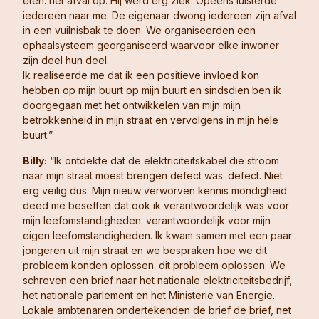
eten. het afval op. Hij werd erg ziek. Opeens luisterde
iedereen naar me. De eigenaar dwong iedereen zijn afval
in een vuilnisbak te doen. We organiseerden een
ophaalsysteem georganiseerd waarvoor elke inwoner
zijn deel hun deel.
Ik realiseerde me dat ik een positieve invloed kon
hebben op mijn buurt op mijn buurt en sindsdien ben ik
doorgegaan met het ontwikkelen van mijn mijn
betrokkenheid in mijn straat en vervolgens in mijn hele
buurt.”
Billy:
“Ik ontdekte dat de elektriciteitskabel die stroom
naar mijn straat moest brengen defect was. defect. Niet
erg veilig dus. Mijn nieuw verworven kennis mondigheid
deed me beseffen dat ook ik verantwoordelijk was voor
mijn leefomstandigheden. verantwoordelijk voor mijn
eigen leefomstandigheden. Ik kwam samen met een paar
jongeren uit mijn straat en we bespraken hoe we dit
probleem konden oplossen. dit probleem oplossen. We
schreven een brief naar het nationale elektriciteitsbedrijf,
het nationale parlement en het Ministerie van Energie.
Lokale ambtenaren ondertekenden de brief de brief, net