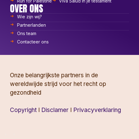
Run for Palestine
Viva Salud in je testament
OVER ONS
Wie zijn wij?
Partnerlanden
Ons team
Contacteer ons
Onze belangrijkste partners in de
wereldwijde strijd voor het recht op
gezondheid
Copyright
I
Disclamer
I
Privacyverklaring