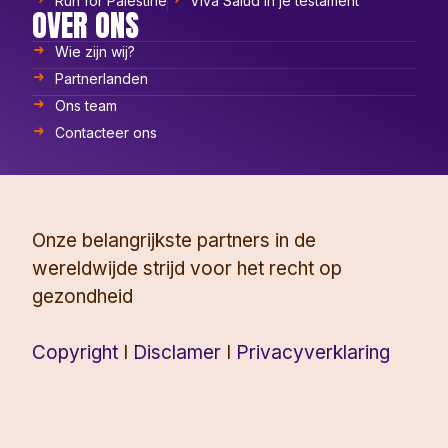
Run for Palestine
Viva Salud in je testament
OVER ONS
Wie zijn wij?
Partnerlanden
Ons team
Contacteer ons
Onze belangrijkste partners in de
wereldwijde strijd voor het recht op
gezondheid
Copyright
I
Disclamer
I
Privacyverklaring