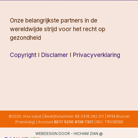
Onze belangrijkste partners in de
wereldwijde strijd voor het recht op
gezondheid
Copyright
I
Disclamer
I
Privacyverklaring
©2025, Viva salud | Bedrijfsnummer: BE 0418.282.311 | RPM Brussel
(Franstalig) | Account
BE17 5230 8138 7321
| BIC: TRIOBEBB
WEBDESIGN DOOR -
HICHAM ZIAN
@