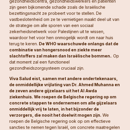
gezondheidscentra, gezondheidswerkers en patiënten
zijn geen bijkomende schade zoals de Israëlische
bezettingsmacht ze probeert voor te stellen. De
vastbeslotenheid om ze te vernietigen maakt deel uit van
de strategie om alle sporen van een sociaal
zekerheidsnetwerk voor Palestijnen uit te wissen,
waardoor het voor hen onmogelijk wordt om naar huis
terug te keren.
De WHO waarschuwde onlangs dat de
combinatie van hongersnood en ziekte meer
slachtoffers zal maken dan Israëlische bommen.
. Op
dat moment zal een functioneel
gezondheidszorgsysteem cruciaal zijn.
Viva Salud eist, samen met andere ondertekenaars,
de onmiddellijke vrijlating van Dr. Ahmed Muhanna en
de zeven andere gijzelaars uit het Al Awda
ziekenhuis. We roepen de Belgische regering op om
concrete stappen te ondernemen om alle gijzelaars
onmiddellijk vrij te laten, in het bijzonder de
verzorgers, die nooit het doelwit mogen zijn.
We
roepen de Belgische regering ook op om effectieve
sancties te nemen tegen Israël, om concrete maatregelen