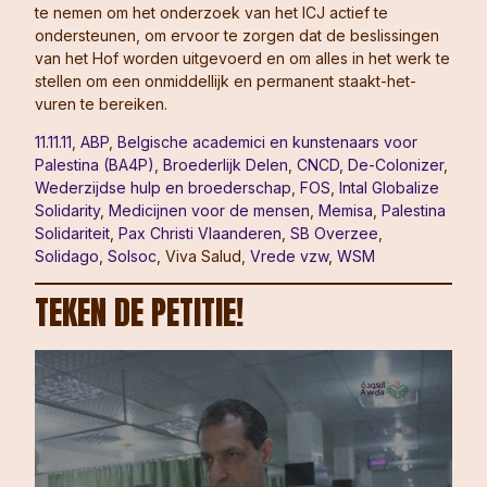
te nemen om het onderzoek van het ICJ actief te
ondersteunen, om ervoor te zorgen dat de beslissingen
van het Hof worden uitgevoerd en om alles in het werk te
stellen om een onmiddellijk en permanent staakt-het-
vuren te bereiken.
11.11.11
,
ABP
,
Belgische academici en kunstenaars voor
Palestina (BA4P)
,
Broederlijk Delen
,
CNCD
,
De-Colonizer
,
Wederzijdse hulp en broederschap
,
FOS
,
Intal Globalize
Solidarity
,
Medicijnen voor de mensen
,
Memisa
,
Palestina
Solidariteit
,
Pax Christi Vlaanderen
,
SB Overzee
,
Solidago
,
Solsoc
, Viva Salud,
Vrede vzw
,
WSM
TEKEN DE PETITIE!