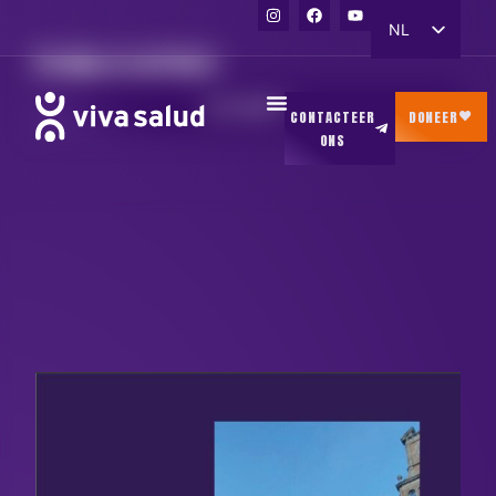
NL
PUBLICATIES
FR
EN
LEES MEER
CONTACTEER
DONEER
ONS