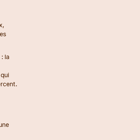
x,
les
: la
 qui
ercent.
’une