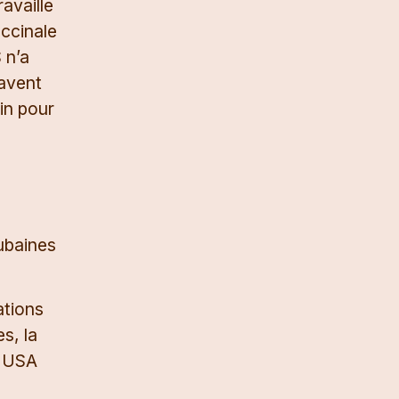
availle
accinale
 n’a
savent
in pour
cubaines
ations
s, la
x USA