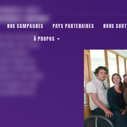
MBRES DES
AINES HENRY
NOS CAMPAGNES
PAYS PARTENAIRES
NOUS SOUT
ce de rencontrer
À PROPOS
icales de Cuba.
a transition
bain depuis la
gades médicales
nel·le·s de santé
s d’urgence, qui
 bannière de la