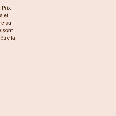
 Prix
s et
re au
e sont
être la