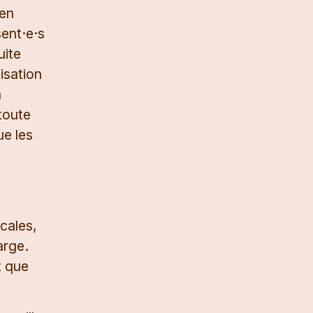
 en
sent·e·s
uite
isation
a
toute
ue les
cales,
arge.
t que