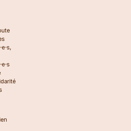
oute
es
·e·s,
·e·s
e
idarité
s
ien