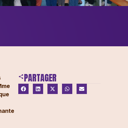
PARTAGER
s
 Mme
ique
nnante