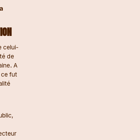
la
ION
 celui-
nté de
aine. A
 ce fut
lité
blic,
ecteur