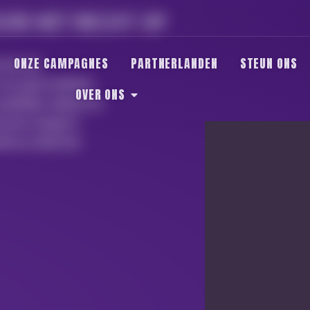
OR HET RECHT OP
ONZE CAMPAGNES
PARTNERLANDEN
STEUN ONS
 bij het
 op gezondheid.
OVER ONS
publieke debat en
ssen hangt in
democratische