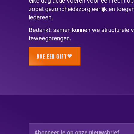
elke dag actie voeren voor een recht o
zodat gezondheidszorg eerlijk en toegank
iedereen.
Bedankt: samen kunnen we structurele 
teweegbrengen.
DOE EEN GIFT