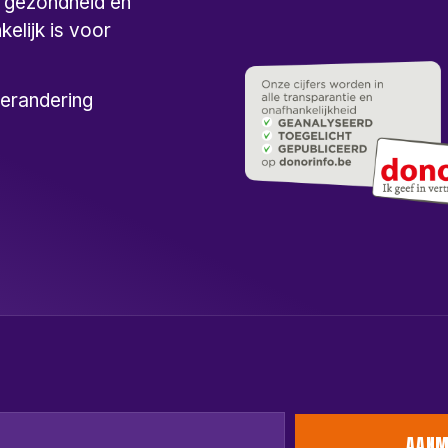
p gezondheid en
elijk is voor
verandering
AANM